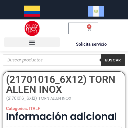
0
$
0.00
Solicita servicio
BUSCAR
(21701016_6X12) TORN
ALLEN INOX
(21701016_6X12) TORN ALLEN INOX
Categories:
ITALF
Información adicional