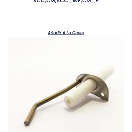
SCC,CM,SCC_WE,CM_P
Añadir A La Cesta