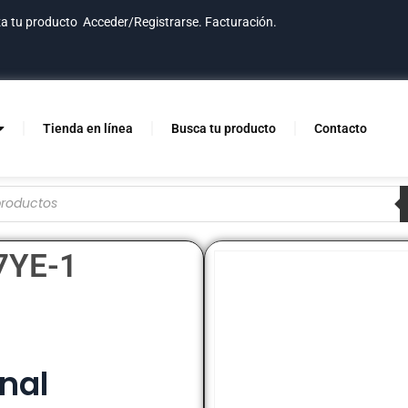
za tu producto
Acceder/Registrarse.
Facturación.
Tienda en línea
Busca tu producto
Contacto
7YE-1
nal