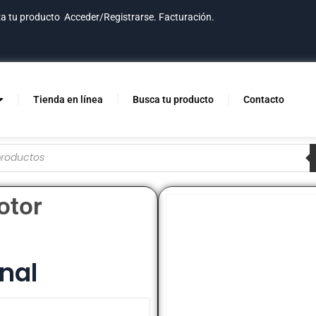
za tu producto
Acceder/Registrarse.
Facturación.
Tienda en línea
Busca tu producto
Contacto
otor
nal