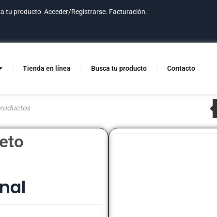
za tu producto
Acceder/Registrarse.
Facturación.
Tienda en línea
Busca tu producto
Contacto
leto
nal