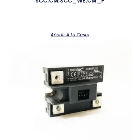
SCC,CM,SCC_WE,CM_P
Añadir A La Cesta