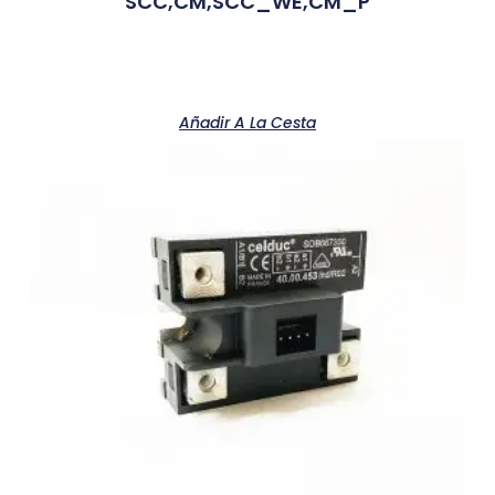
SCC,CM,SCC_WE,CM_P
Añadir A La Cesta