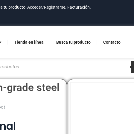
za tu producto
Acceder/Registrarse.
Facturación.
Tienda en línea
Busca tu producto
Contacto
h-grade steel
oot
nal