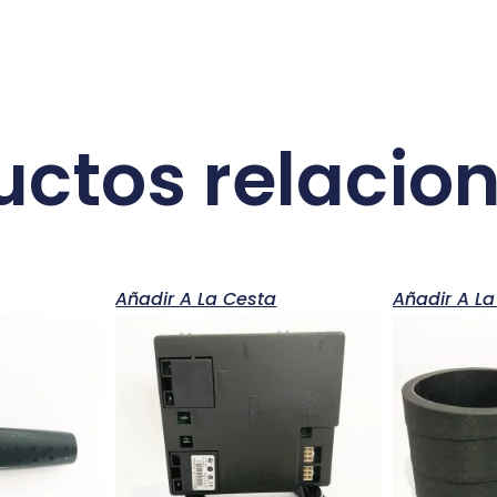
uctos relacio
a
Añadir A La Cesta
Añadir A La