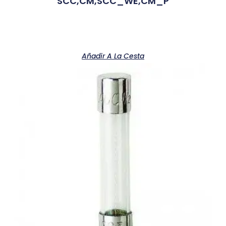
SCC,CM,SCC_WE,CM_P
Añadir A La Cesta