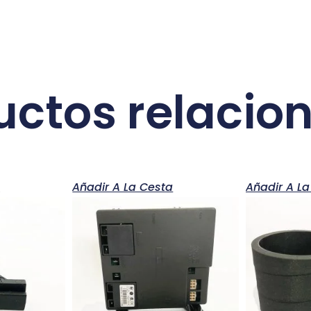
uctos relacio
a
Añadir A La Cesta
Añadir A La