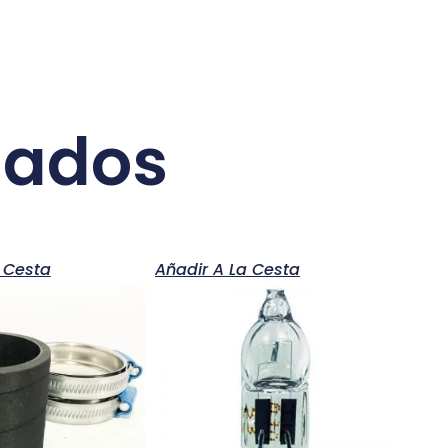
nados
 Cesta
Añadir A La Cesta