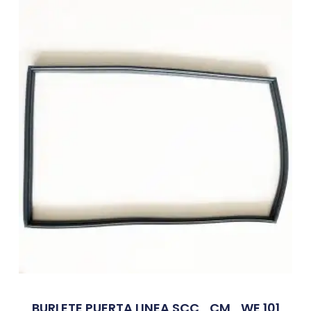
BURLETE PUERTA LINEA SCC_CM_WE 101