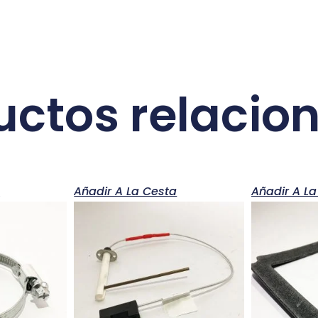
uctos relacio
a
Añadir A La Cesta
Añadir A La