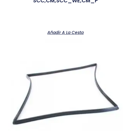
SCC,CM,SCC_WE,CM_P
Añadir A La Cesta