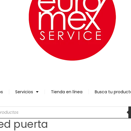
os
Servicios
Tienda en línea
Busca tu product
ed puerta