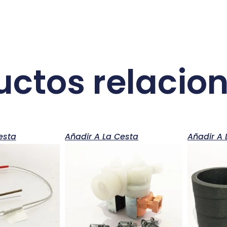
uctos relacio
esta
Añadir A La Cesta
Añadir A 