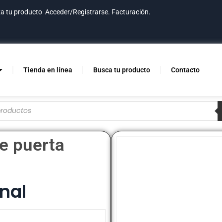
za tu producto
Acceder/Registrarse.
Facturación.
Tienda en línea
Busca tu producto
Contacto
re puerta
nal