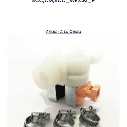
SCC,CM,SCC_WE,CM_P
Añadir A La Cesta