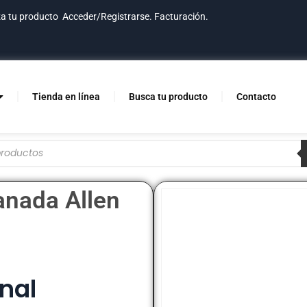
za tu producto
Acceder/Registrarse.
Facturación.
Tienda en línea
Busca tu producto
Contacto
anada Allen
nal