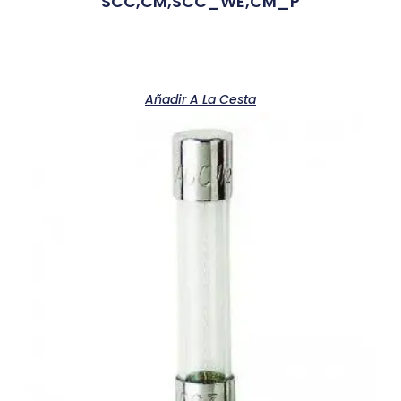
SCC,CM,SCC_WE,CM_P
Añadir A La Cesta