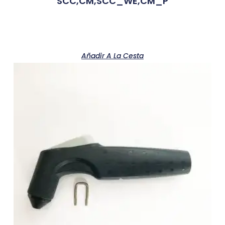
SCC,CM,SCC_WE,CM_P
Añadir A La Cesta