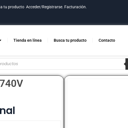
za tu producto
Acceder/Registrarse.
Facturación.
Tienda en línea
Busca tu producto
Contacto
 740V
nal