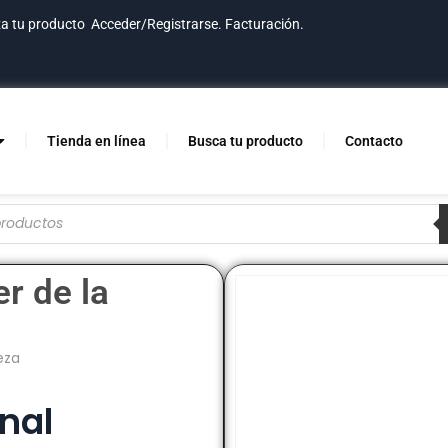
za tu producto
Acceder/Registrarse.
Facturación.
Tienda en línea
Busca tu producto
Contacto
r de la
a
eza
nal