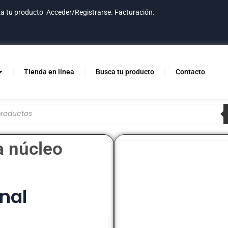
za tu producto
Acceder/Registrarse.
Facturación.
Tienda en línea
Busca tu producto
Contacto
 núcleo
nal