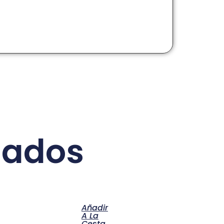
nados
Añadir
A La
Cesta