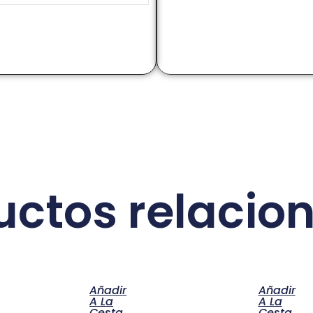
uctos relacio
Añadir
Añadir
A La
A La
Cesta
Cesta