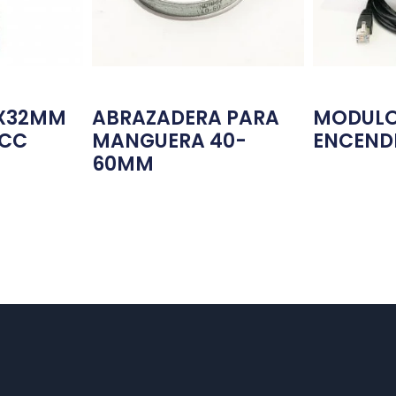
5X32MM
ABRAZADERA PARA
MODULO
SCC
MANGUERA 40-
ENCEND
60MM