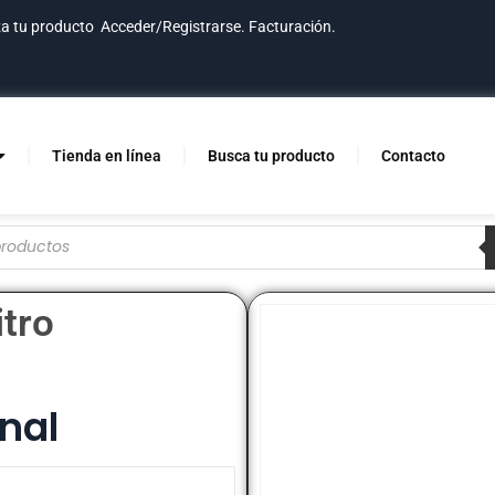
za tu producto
Acceder/Registrarse.
Facturación.
Tienda en línea
Busca tu producto
Contacto
itro
nal