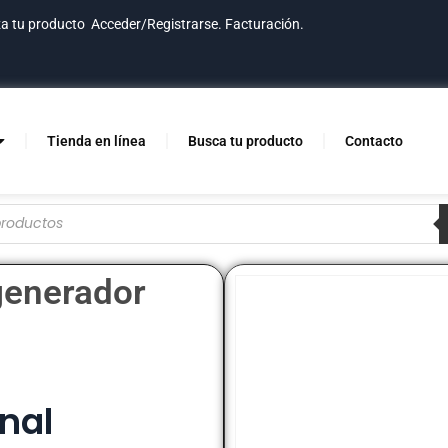
za tu producto
Acceder/Registrarse.
Facturación.
Tienda en línea
Busca tu producto
Contacto
generador
nal